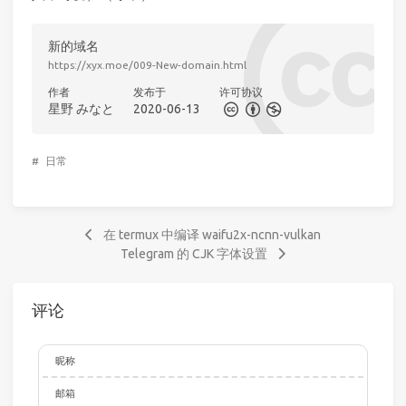
新的域名
https://xyx.moe/009-New-domain.html
作者
发布于
许可协议
星野 みなと
2020-06-13
#
日常
在 termux 中编译 waifu2x-ncnn-vulkan
Telegram 的 CJK 字体设置
评论
昵称
邮箱