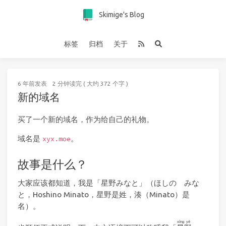
Skimige's Blog
标签
归档
关于
6 年前
发表
2 分钟读完 ( 大约 372 个字 )
新的域名
买了一个新的域名，作为给自己的礼物。
域名是
。
xyx.moe
故事是什么？
大家应该都知道，我是「星野みなと」（ほしの みな
と，Hoshino Minato，星野是姓，湊（Minato）是
名）。
xīng
yě