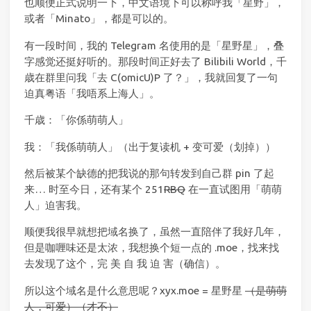
也顺便正式说明一下，中文语境下可以称呼我「
星
野
」，
或者「Minato」，都是可以的。
有一段时间，我的 Telegram 名使用的是「星野星」，叠
字感觉还挺好听的。那段时间正好去了 Bilibili World，千
歳在群里问我「去 C(omicU)P 了？」，我就回复了一句
迫真粤语「我唔系上海人」。
千歳：「你係萌萌人」
我：「我係萌萌人」（出于复读机 + 变可爱（划掉））
然后被某个缺德的把我说的那句转发到自己群 pin 了起
来… 时至今日，还有某个 251
RBQ
在一直试图用「萌萌
人」迫害我。
顺便我很早就想把域名换了，虽然一直陪伴了我好几年，
但是咖喱味还是太浓，我想换个短一点的 .moe，找来找
去发现了这个，完 美 自 我 迫 害（确信）。
所以这个域名是什么意思呢？xyx.moe = 星野星
（是萌萌
人，可爱）（才不）