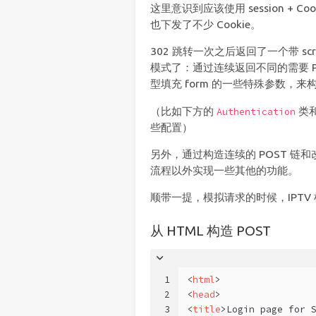
这里意识到应该使用 session + Co
也下发了不少 Cookie。
302 跳转一次之后返回了一个带 scr
模式了：通过连续返回不同的需要 POST 
型填充 form 的一些特殊参数，来构
（比如下方的
类
Authentication
些配置）
另外，通过构造连续的 POST 链和
流程以外实现一些其他的功能。
顺带一提，模拟请求的时候，IPTV
从 HTML 构造 POST
1
<
html
>
2
<
head
>
3
<
title
>
Login page for 