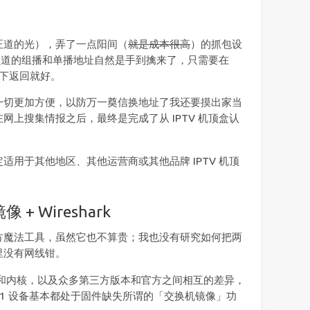
正道的光），弄了一点阳间（
就是成本很高
）的抓包设
取频道的组播和单播地址自然是手到擒来了，只需要在
一下返回就好。
一切更加方便，以防万一奠信换地址了我还要摸出家当
网上搜集情报之后，最终是完成了从 IPTV 机顶盒认
适用于其他地区、其他运营商或其他品牌 IPTV 机顶
 + Wireshark
方魔法工具，虽然它也不算贵；我也没有研究如何把两
里没有网线钳。
架构和内核，以及众多第三方版本和官方之间相互的差异，
t7621 设备基本都处于固件缺失所谓的「交换机镜像」功