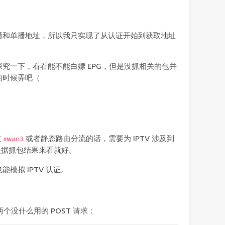
播和单播地址，所以我只实现了从认证开始到获取地址
究一下，看看能不能白嫖 EPG，但是没抓相关的包并
的时候弄吧（
。
过
或者静态路由分流的话，需要为 IPTV 涉及到
mwan3
P 根据抓包结果来看就好。
模拟 IPTV 认证。
两个没什么用的 POST 请求：