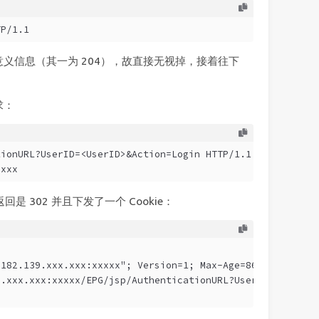
TP/1.1
义信息（其一为 204），故直接无视掉，接着往下
求：
tionURL?UserID=<UserID>&Action=Login HTTP/1.1
xxxx
返回是 302 并且下发了一个 Cookie：
"182.139.xxx.xxx:xxxxx"; Version=1; Max-Age=86400; Expir
9.xxx.xxx:xxxxx/EPG/jsp/AuthenticationURL?UserID=<UserID