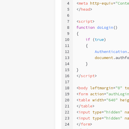
4
<
meta
http-equiv
=
"Cont
5
</
head
>
6
7
<
script
>
8
function
doLogin
(
)
9
{
10
if
 (
true
)
11
    {
12
Authentication
13
document
.
authf
14
    }
15
}
16
</
script
>
17
18
<
body
leftmargin
=
"0"
t
19
<
form
action
=
"authLogi
20
<
table
width
=
"640"
hei
21
</
table
>
22
<
input
type
=
"hidden"
n
23
<
input
type
=
"hidden"
n
24
</
form
>