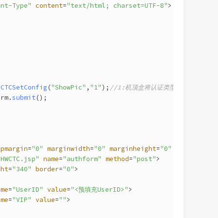
ent-Type"
content
=
"text/html; charset=UTF-8"
>
.
CTCSetConfig
(
"ShowPic"
,
"1"
);
//1:机顶盒将认证类型的画面展示出
orm
.
submit
();
opmargin
=
"0"
marginwidth
=
"0"
marginheight
=
"0"
bgcolor
=
"t
nHWCTC.jsp"
name
=
"authform"
method
=
"post"
>
ght
=
"340"
border
=
"0"
>
ame
=
"UserID"
value
=
"<预填充UserID>"
>
ame
=
"VIP"
value
=
""
>