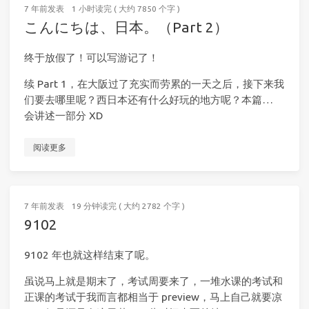
7 年前
发表
1 小时读完 ( 大约 7850 个字 )
こんにちは、日本。（Part 2）
终于放假了！可以写游记了！
续 Part 1，在大阪过了充实而劳累的一天之后，接下来我
们要去哪里呢？西日本还有什么好玩的地方呢？本篇…
会讲述一部分 XD
阅读更多
7 年前
发表
19 分钟读完 ( 大约 2782 个字 )
9102
9102 年也就这样结束了呢。
虽说马上就是期末了，考试周要来了，一堆水课的考试和
正课的考试于我而言都相当于 preview，马上自己就要凉