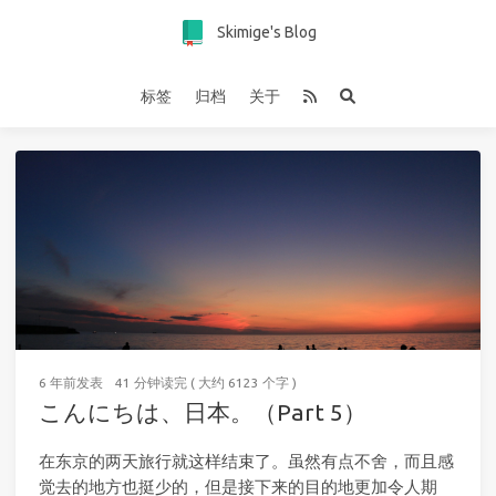
Skimige's Blog
标签
归档
关于
6 年前
发表
41 分钟读完 ( 大约 6123 个字 )
こんにちは、日本。（Part 5）
在东京的两天旅行就这样结束了。虽然有点不舍，而且感
觉去的地方也挺少的，但是接下来的目的地更加令人期