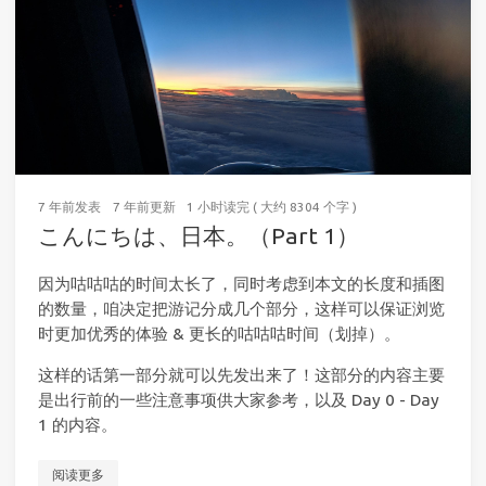
7 年前
发表
7 年前
更新
1 小时读完 ( 大约 8304 个字 )
こんにちは、日本。（Part 1）
因为咕咕咕的时间太长了，同时考虑到本文的长度和插图
的数量，咱决定把游记分成几个部分，这样可以保证浏览
时更加优秀的体验 & 更长的咕咕咕时间（划掉）。
这样的话第一部分就可以先发出来了！这部分的内容主要
是出行前的一些注意事项供大家参考，以及 Day 0 - Day
1 的内容。
阅读更多