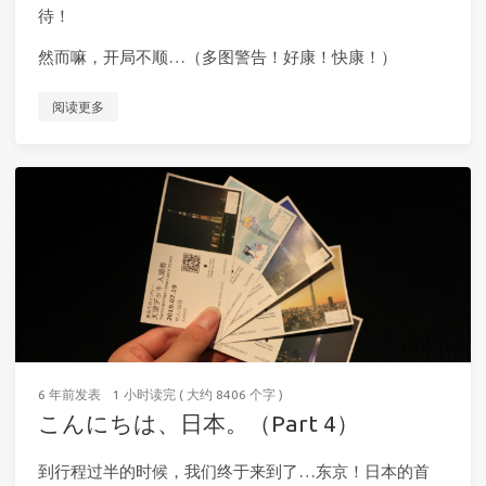
待！
然而嘛，开局不顺…（多图警告！好康！快康！）
阅读更多
6 年前
发表
1 小时读完 ( 大约 8406 个字 )
こんにちは、日本。（Part 4）
到行程过半的时候，我们终于来到了…东京！日本的首